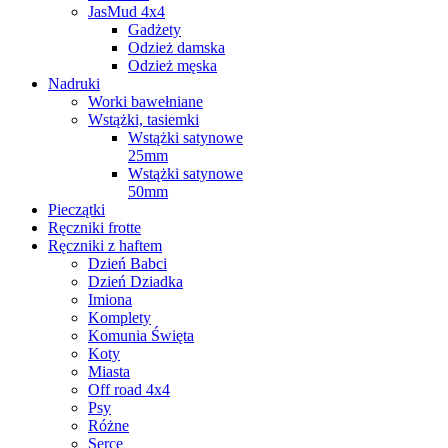
JasMud 4x4
Gadżety
Odzież damska
Odzież męska
Nadruki
Worki bawełniane
Wstążki, tasiemki
Wstążki satynowe
25mm
Wstążki satynowe
50mm
Pieczątki
Ręczniki frotte
Ręczniki z haftem
Dzień Babci
Dzień Dziadka
Imiona
Komplety
Komunia Święta
Koty
Miasta
Off road 4x4
Psy
Różne
Serce