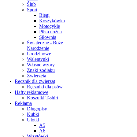
Ślub
Sport
Biegi
Koszykówka
Motocykle
Piłka nożna
Siłownia
Świąteczne - Boże
Narodzenie
Urodzinowe
Walentynki
Własne wzory
Znaki zodiaku
Zwierzęta
Ręcznik dla zwierząt
Ręczniki dla psów
Hafty reklamowe
Koszulki T-shirt
Reklama
Długopisy
Kubki
Ulotki
A5
A6
Wizytówki