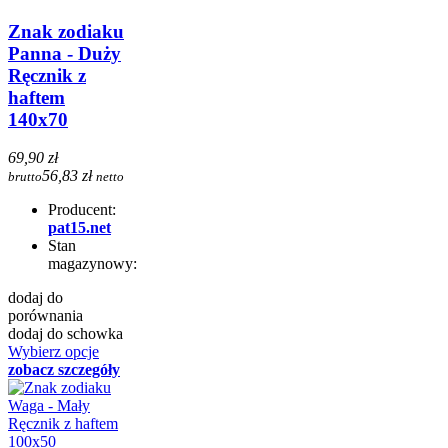
Znak zodiaku
Panna - Duży
Ręcznik z
haftem
140x70
69,90 zł
56,83 zł
brutto
netto
Producent:
pat15.net
Stan
magazynowy:
dodaj do
porównania
dodaj do schowka
Wybierz opcje
zobacz szczegóły