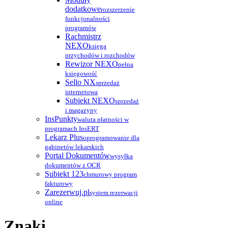
dodatkowe
rozszerzenie
funkcjonalności
programów
Rachmistrz
NEXO
księga
przychodów i rozchodów
Rewizor NEXO
pełna
księgowość
Sello NX
sprzedaż
internetowa
Subiekt NEXO
sprzedaż
i magazyny
InsPunkty
waluta płatności w
programach InsERT
Lekarz Plus
oprogramowanie dla
gabinetów lekarskich
Portal Dokumentów
wysyłka
dokumentów z OCR
Subiekt 123
chmurowy program
fakturowy
Zarezerwuj.pl
system rezerwacji
online
Znaki