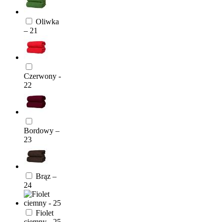
Oliwka
– 21
Czerwony -
22
Bordowy –
23
Brąz –
24
Fiolet
ciemny - 25