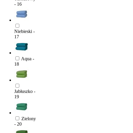
- 16
Niebieski -
17
Aqua -
18
Jabłuszko -
19
Zielony
- 20