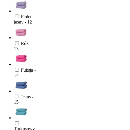
Fiolet
jasny - 12
Róż -
13
Fuksja -
14
Jeans -
15
Turkusowy