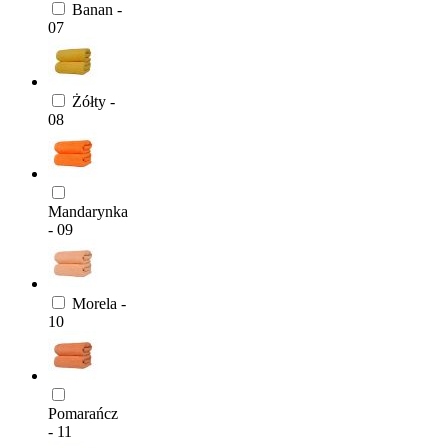
Banan -
07
Żółty -
08
Mandarynka
- 09
Morela -
10
Pomarańcz
- 11