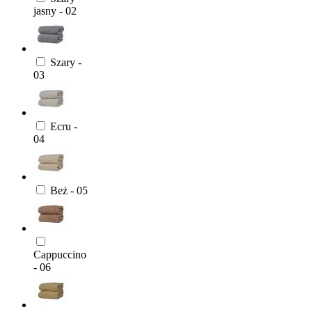
jasny - 02
Szary -
03
Ecru -
04
Beż - 05
Cappuccino
- 06