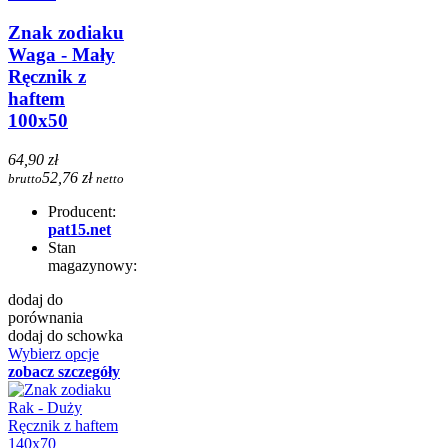
Znak zodiaku
Waga - Mały
Ręcznik z
haftem
100x50
64,90 zł
52,76 zł
brutto
netto
Producent:
pat15.net
Stan
magazynowy:
dodaj do
porównania
dodaj do schowka
Wybierz opcje
zobacz szczegóły