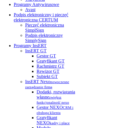
Programy Antywirusowe
Avast
Podpis elektroniczny i pieczęć
elektroniczna CERTUM
Pieczęć elektroniczna
SimplSign
Podpis elektroniczny
SimplySign
Programy InsERT
InsERT GT
Gestor GT
Gratyfikant GT
Rachmistrz GT
Rewizor GT
Subiekt GT
InsERT Nexo
nowoczesne
zarządzanie firmą
Dodatki, rozwiązania
własne
zwiększ
funkcjonalność nexo
Gestor NEXO
CRM i
obsługa klienta
Gratyfikant
NEXO
kadry i płace
Moduły