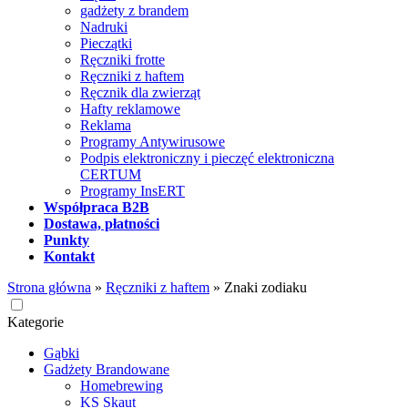
gadżety z brandem
Nadruki
Pieczątki
Ręczniki frotte
Ręczniki z haftem
Ręcznik dla zwierząt
Hafty reklamowe
Reklama
Programy Antywirusowe
Podpis elektroniczny i pieczęć elektroniczna
CERTUM
Programy InsERT
Współpraca B2B
Dostawa, płatności
Punkty
Kontakt
Strona główna
»
Ręczniki z haftem
»
Znaki zodiaku
Kategorie
Gąbki
Gadżety Brandowane
Homebrewing
KS Skaut