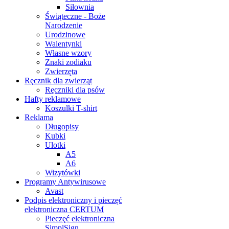
Siłownia
Świąteczne - Boże
Narodzenie
Urodzinowe
Walentynki
Własne wzory
Znaki zodiaku
Zwierzęta
Ręcznik dla zwierząt
Ręczniki dla psów
Hafty reklamowe
Koszulki T-shirt
Reklama
Długopisy
Kubki
Ulotki
A5
A6
Wizytówki
Programy Antywirusowe
Avast
Podpis elektroniczny i pieczęć
elektroniczna CERTUM
Pieczęć elektroniczna
SimplSign