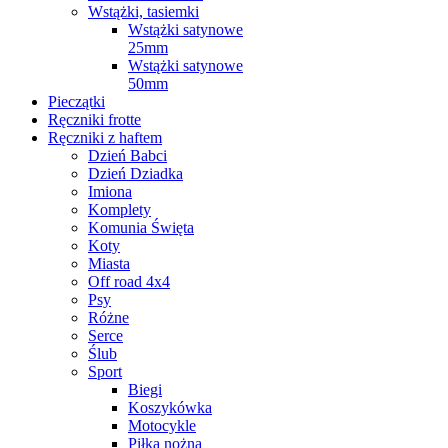
Wstążki, tasiemki
Wstążki satynowe
25mm
Wstążki satynowe
50mm
Pieczątki
Ręczniki frotte
Ręczniki z haftem
Dzień Babci
Dzień Dziadka
Imiona
Komplety
Komunia Święta
Koty
Miasta
Off road 4x4
Psy
Różne
Serce
Ślub
Sport
Biegi
Koszykówka
Motocykle
Piłka nożna