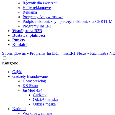
Ręcznik dla zwierząt
Hafty reklamowe
Reklama
Programy Antywirusowe
Podpis elektroniczny i pieczęć elektroniczna CERTUM
Programy InsERT
Współpraca B2B
Dostawa, płatności
Punkty
Kontakt
Strona główna
»
Programy InsERT
»
InsERT Nexo
»
Rachmistrz N
Kategorie
Gąbki
Gadżety Brandowane
Homebrewing
KS Skaut
JasMud 4x4
Gadżety
Odzież damska
Odzież męska
Nadruki
Worki bawełniane